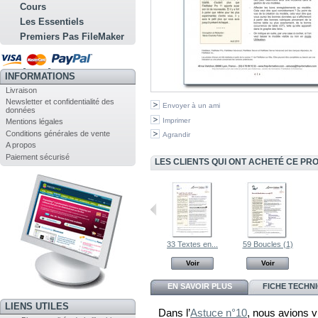
Cours
Les Essentiels
Premiers Pas FileMaker
INFORMATIONS
Livraison
Newsletter et confidentialité des
Envoyer à un ami
données
Imprimer
Mentions légales
Conditions générales de vente
Agrandir
A propos
Paiement sécurisé
LES CLIENTS QUI ONT ACHETÉ CE PR
31 Fonctions...
Pack découverte
33 Textes en...
59 Boucles (1)
Voir
Voir
Voir
Voir
EN SAVOIR PLUS
FICHE TECHN
LIENS UTILES
Dans l’
Astuce n°10
, nous avions 