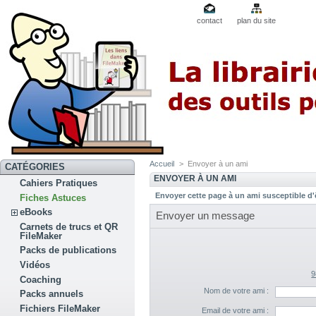
contact
plan du site
Accueil
>
Envoyer à un ami
CATÉGORIES
ENVOYER À UN AMI
Cahiers Pratiques
Envoyer cette page à un ami susceptible d'ê
Fiches Astuces
eBooks
Envoyer un message
Carnets de trucs et QR
FileMaker
Packs de publications
Vidéos
9
Coaching
Nom de votre ami :
Packs annuels
Fichiers FileMaker
Email de votre ami :