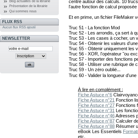
centré autour des calculs. 10 trucs
Blog actualités de la librairie
l'autre fonction de calcul proposé
Présentation de la librairie
Qui sommes nous
Et en prime, un fichier FileMaker v
FLUX RSS
Truc 51 - La fonction Mod
Aucun flux RSS ajouté
Truc 52 - Les arrondis, ça sert à q
Truc 53 - Les cases à cocher, un vi
NEWSLETTER
Truc 54 - Obtenir les valeurs d'une 
Truc 55 - Obtenir uniquement les v
Truc 56 - XOR, l'opérateur "ou excl
Truc 57 - Importer des fonctions p
Truc 58 - Utiliser une rubrique de c
Truc 59 - Un zéro oublié...
Truc 60 - Valider la longueur d'un
À lire en complément :
Fiche Astuce n°6
Clairvoyanc
Fiche Astuce n°21
Fonction li
Fiche Astuce n°27
Fonctions 
Fiche Astuce n°31
Les foncti
Fiche Astuce n°46
Adresses p
Fiche Astuce n°87
Calculer d
Fiche Astuce n°88
Résumer une
eBook Les Essentiels
Formats
etc.