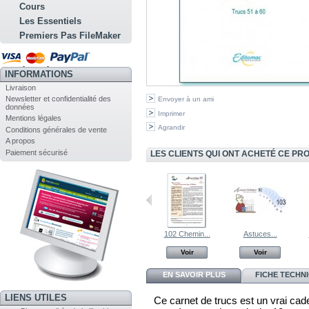
Cours
Les Essentiels
Premiers Pas FileMaker
INFORMATIONS
Livraison
Newsletter et confidentialité des
Envoyer à un ami
données
Imprimer
Mentions légales
Agrandir
Conditions générales de vente
A propos
Paiement sécurisé
LES CLIENTS QUI ONT ACHETÉ CE PR
5 Les trucs...
Astuces...
102 Chemin...
Astuces...
Voir
Voir
Voir
Voir
EN SAVOIR PLUS
FICHE TECHN
LIENS UTILES
Ce carnet de trucs est un vrai cade