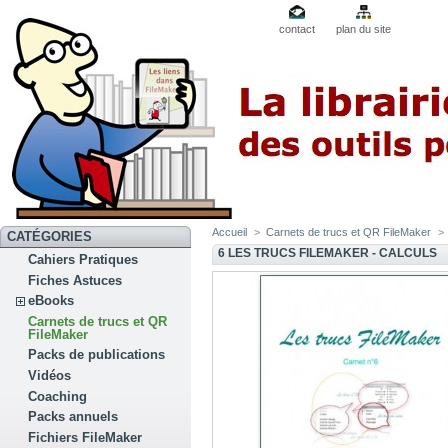
contact
plan du site
Accueil
>
Carnets de trucs et QR FileMaker
>
CATÉGORIES
6 LES TRUCS FILEMAKER - CALCULS
Cahiers Pratiques
Fiches Astuces
eBooks
Carnets de trucs et QR
FileMaker
Packs de publications
Vidéos
Coaching
Packs annuels
Fichiers FileMaker