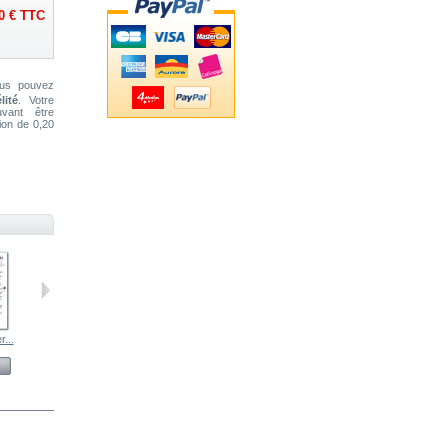
0 €
TTC
ous pouvez
lité
. Votre
ant être
tion de
0,20
...
81...
85 Créer des...
71 Deux...
Voir
Voir
Voir