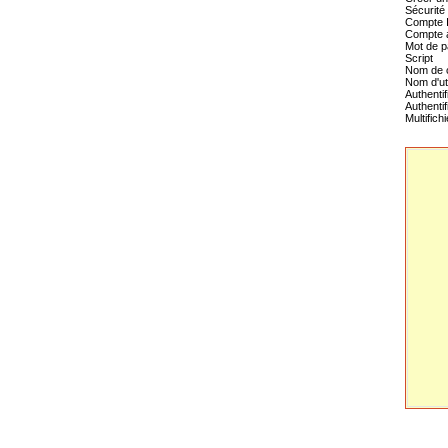
Sécurité
Compte I
Compte a
Mot de 
Script
Nom de 
Nom d'uti
Authentif
Authentif
Multifichi