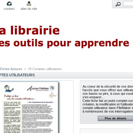
contact
plan du site
Fiches Astuces
>
79 Comptes utilisateurs
PTES UTILISATEURS
Au coeur de la sécurité de vos do
l'accès que vous offrez aux utilisa
vos bases ou pire, à ceux qui voud
s'en emparer…
Cette fiche fait un point complet sur
création, la modification et l'utilisati
compte utilisateur dans FileMaker 
à nombreuses de vos interrogatio
Plus de détails