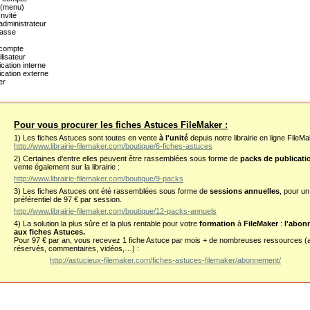
 (menu)
nvité
dministrateur
passe
compte
lisateur
ication interne
ication externe
er
Pour vous procurer les fiches Astuces FileMaker :
1) Les fiches Astuces sont toutes en vente
à l'unité
depuis notre librairie en ligne FileMa
http://www.librairie-filemaker.com/boutique/6-fiches-astuces
2) Certaines d'entre elles peuvent être rassemblées sous forme de
packs de publicati
vente également sur la librairie :
http://www.librairie-filemaker.com/boutique/9-packs
3) Les fiches Astuces ont été rassemblées sous forme de
sessions annuelles
, pour un
préférentiel de 97 € par session.
http://www.librairie-filemaker.com/boutique/12-packs-annuels
4) La solution la plus sûre et la plus rentable pour votre
formation
à
FileMaker
:
l'abon
aux fiches Astuces.
Pour 97 € par an, vous recevez 1 fiche Astuce par mois + de nombreuses ressources (a
réservés, commentaires, vidéos,…) :
http://astucieux-filemaker.com/fiches-astuces-filemaker/abonnement/