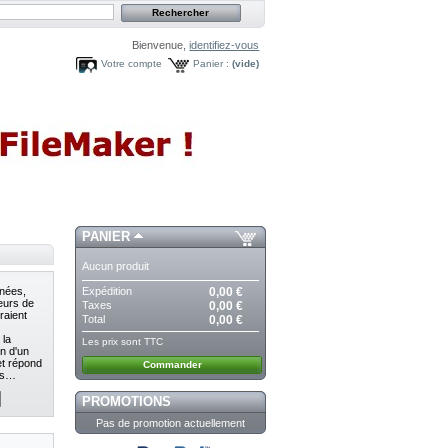
Bienvenue,
identifiez-vous
Votre compte
Panier :
(vide)
PANIER
Aucun produit
Expédition
0,00 €
nnées,
teurs de
Taxes
0,00 €
raient
Total
0,00 €
 la
Les prix sont TTC
on d'un
et répond
Commander
ns…
PROMOTIONS
Pas de promotion actuellement