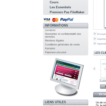
Cours
Les Essentiels
Premiers Pas FileMaker
INFORMATIONS
Livraison
Newsletter et confidentialité des
Envoyer
données
Imprime
Mentions légales
Agrandi
Conditions générales de vente
A propos
Paiement sécurisé
LES CL
78 Orthographe
75 Utiliser...
5 Les
Voir
Voir
EN S
LIENS UTILES
Un de vo
Or, la p