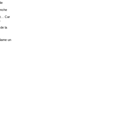
de
lanche
nt… Car
à
 de la
clame un