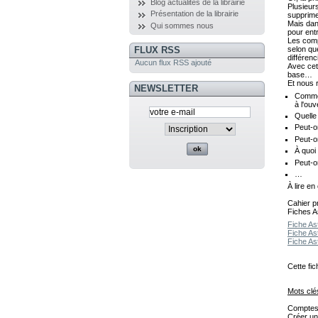
Blog actualités de la librairie
Plusieur
Présentation de la librairie
supprime
Mais dans
Qui sommes nous
pour ent
Les comp
FLUX RSS
selon qu
différenc
Aucun flux RSS ajouté
Avec cett
base…
Et nous 
NEWSLETTER
Commen
à l'ouv
Quelle
Peut-o
Peut-o
À quoi
Peut-o
…
À lire e
Cahier p
Fiches A
Fiche As
Fiche As
Fiche As
Cette fi
Mots clé
Comptes 
Créer u