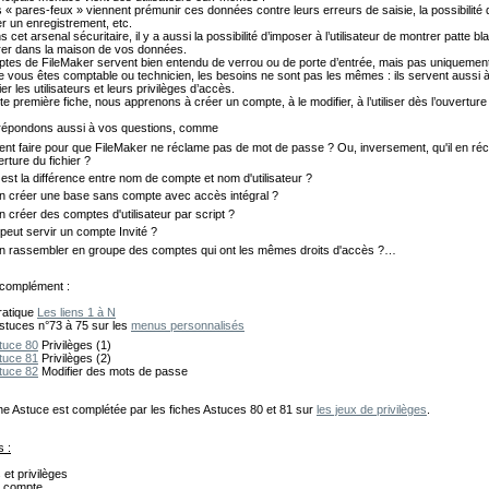
s « pares-feux » viennent prémunir ces données contre leurs erreurs de saisie, la possibilité 
r un enregistrement, etc.
 cet arsenal sécuritaire, il y a aussi la possibilité d’imposer à l’utilisateur de montrer patte b
rer dans la maison de vos données.
tes de FileMaker servent bien entendu de verrou ou de porte d’entrée, mais pas uniqueme
e vous êtes comptable ou technicien, les besoins ne sont pas les mêmes : ils servent aussi 
ier les utilisateurs et leurs privilèges d’accès.
e première fiche, nous apprenons à créer un compte, à le modifier, à l’utiliser dès l’ouverture
répondons aussi à vos questions, comme
t faire pour que FileMaker ne réclame pas de mot de passe ? Ou, inversement, qu'il en ré
erture du fichier ?
 est la différence entre nom de compte et nom d'utilisateur ?
n créer une base sans compte avec accès intégral ?
n créer des comptes d'utilisateur par script ?
 peut servir un compte Invité ?
n rassembler en groupe des comptes qui ont les mêmes droits d'accès ?…
n complément :
ratique
Les liens 1 à N
stuces n°73 à 75 sur les
menus personnalisés
tuce 80
Privilèges (1)
tuce 81
Privilèges (2)
tuce 82
Modifier des mots de passe
che Astuce est complétée par les fiches Astuces 80 et 81 sur
les jeux de privilèges
.
s :
et privilèges
n compte