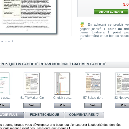
9,0
En achetant ce produit v
gagner jusqu'à
1
point de fidé
panier totalisera
1
point
pouv
transformé(s) en un bon de réduc
€
.
 à un ami
r
r
IENTS QUI ONT ACHETÉ CE PRODUIT ONT ÉGALEMENT ACHETÉ...
 trucs...
51 FileMaker Go
Choisir son...
57 Boites de...
83 Nettoyer
Voir
Voir
Voir
Voir
Voir
AVOIR PLUS
FICHE TECHNIQUE
COMMENTAIRES (0)
s soucis, lorsque vous développez une base, est d’en assurer la sécurité des données.
rincipale menace vient des utilisateurs eux-mêmes !