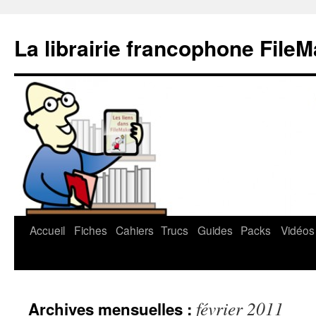
La librairie francophone File
Accueil
Fiches
Cahiers
Trucs
Guides
Packs
Vidéos
Aller
au
contenu
février 2011
Archives mensuelles :