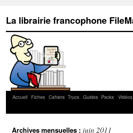
La librairie francophone File
Accueil
Fiches
Cahiers
Trucs
Guides
Packs
Vidéos
Aller
au
contenu
juin 2011
Archives mensuelles :