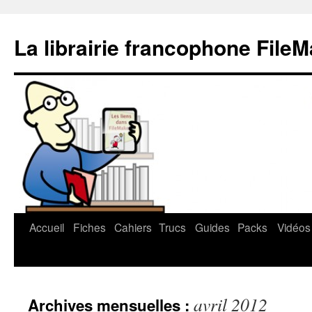
La librairie francophone File
Accueil
Fiches
Cahiers
Trucs
Guides
Packs
Vidéos
Aller
au
contenu
avril 2012
Archives mensuelles :