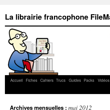
La librairie francophone File
Accueil
Fiches
Cahiers
Trucs
Guides
Packs
Vidéos
Aller
au
contenu
mai 2012
Archives mensuelles :